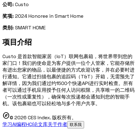
公司:
Custo
奖项:
2024 Honoree in Smart Home
类别:
SMART HOME
项目介绍
Custo 是首款智能家居（IoT）联网包裹箱，将世界带到您的
家门口！我们的使命是为客户提供一位个人管家，它能存储所
有进出您家的物品，以最便捷的方式欢迎访客，并在必要时进
行通知。它通过扫描包裹的追踪码（T&T）开箱，无需预先了
解详情，因为我们通过约1500个快递API进行实时检查。所有
者可以通过手机应用授予任何人访问权限，共享唯一的二维码
（一次性或重复性），确保每次投递都会通知到您的智能手
机。该包裹箱也可以轻松地与多个用户共享。
explore
© 2026 CES Index. 版权所有。
学习AI编程
HCI论文库
关于作者
联系我