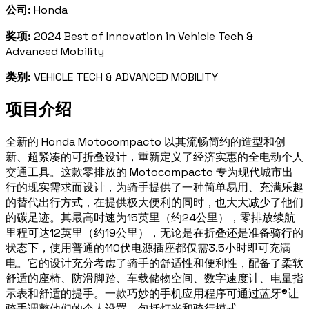
公司:
Honda
奖项:
2024 Best of Innovation in Vehicle Tech &
Advanced Mobility
类别:
VEHICLE TECH & ADVANCED MOBILITY
项目介绍
全新的 Honda Motocompacto 以其流畅简约的造型和创
新、超紧凑的可折叠设计，重新定义了经济实惠的全电动个人
交通工具。这款零排放的 Motocompacto 专为现代城市出
行的现实需求而设计，为骑手提供了一种简单易用、充满乐趣
的替代出行方式，在提供极大便利的同时，也大大减少了他们
的碳足迹。其最高时速为15英里（约24公里），零排放续航
里程可达12英里（约19公里），无论是在折叠还是准备骑行的
状态下，使用普通的110伏电源插座都仅需3.5小时即可充满
电。它的设计充分考虑了骑手的舒适性和便利性，配备了柔软
舒适的座椅、防滑脚踏、车载储物空间、数字速度计、电量指
示表和舒适的提手。一款巧妙的手机应用程序可通过蓝牙®让
骑手调整他们的个人设置，包括灯光和骑行模式。