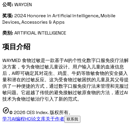
公司:
WAYCEN
奖项:
2024 Honoree in Artificial Intelligence, Mobile
Devices, Accessories & Apps
类别:
ARTIFICIAL INTELLIGENCE
项目介绍
WAYMED 食物过敏是一款基于AI的个性化数字口服免疫疗法解
决方案，专为食物过敏儿童设计。用户输入儿童的血液信息
后，AI即可确定其对花生、鸡蛋、牛奶等致敏食物的安全摄入
量和潜在的过敏反应。这为受食物过敏困扰的儿童及其父母提
供了一种便捷的方式，通过数字口服免疫疗法来管理和克服过
敏问题。它超越了传统的避免接触过敏原食物的方法，通过AI
技术为食物过敏治疗引入了新的范式。
explore
© 2026 CES Index. 版权所有。
学习AI编程
HCI论文库
关于作者
联系我