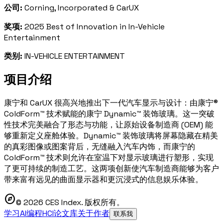
公司:
Corning, Incorporated & CarUX
奖项:
2025 Best of Innovation in In-Vehicle
Entertainment
类别:
IN-VEHICLE ENTERTAINMENT
项目介绍
康宁和 CarUX 很高兴地推出下一代汽车显示与设计：由康宁®
ColdForm™ 技术赋能的康宁 Dynamic™ 装饰玻璃。这一突破
性技术完美融合了形态与功能，让原始设备制造商 (OEM) 能
够重新定义座舱体验。Dynamic™ 装饰玻璃将屏幕隐藏在精美
的真彩图像或图案背后，无缝融入汽车内饰，而康宁的
ColdForm™ 技术则允许在室温下对显示玻璃进行塑形，实现
了更可持续的制造工艺。这两项创新使汽车制造商能够为客户
带来富有远见的曲面显示器和更沉浸式的信息娱乐体验。
explore
© 2026 CES Index. 版权所有。
学习AI编程
HCI论文库
关于作者
联系我