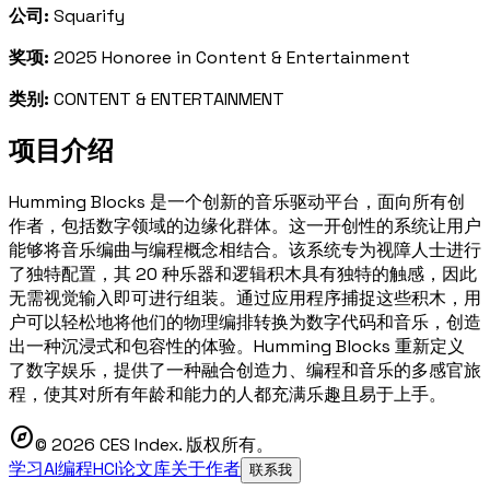
公司:
Squarify
奖项:
2025 Honoree in Content & Entertainment
类别:
CONTENT & ENTERTAINMENT
项目介绍
Humming Blocks 是一个创新的音乐驱动平台，面向所有创
作者，包括数字领域的边缘化群体。这一开创性的系统让用户
能够将音乐编曲与编程概念相结合。该系统专为视障人士进行
了独特配置，其 20 种乐器和逻辑积木具有独特的触感，因此
无需视觉输入即可进行组装。通过应用程序捕捉这些积木，用
户可以轻松地将他们的物理编排转换为数字代码和音乐，创造
出一种沉浸式和包容性的体验。Humming Blocks 重新定义
了数字娱乐，提供了一种融合创造力、编程和音乐的多感官旅
程，使其对所有年龄和能力的人都充满乐趣且易于上手。
explore
© 2026 CES Index. 版权所有。
学习AI编程
HCI论文库
关于作者
联系我