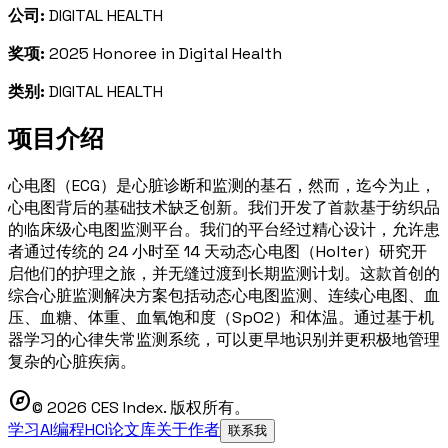
公司:
DIGITAL HEALTH
奖项:
2025 Honoree in Digital Health
类别:
DIGITAL HEALTH
项目介绍
心电图（ECG）是心脏诊断和监测的基石，然而，迄今为止，
心电图背后的基础技术缺乏创新。我们开发了首款基于纺织品
的临床级心电图监测平台。我们的平台经过精心设计，允许患
者通过传统的 24 小时至 14 天动态心电图（Holter）研究开
启他们的护理之旅，并无缝过渡到长期监测计划。这款首创的
综合心脏监测解决方案包括动态心电图监测、连续心电图、血
压、血糖、体重、血氧饱和度（SpO2）和体温。通过基于机
器学习的心律失常监测系统，可以更早地识别并更积极地管理
复杂的心脏疾病。
explore
© 2026 CES Index. 版权所有。
学习AI编程
HCI论文库
关于作者
联系我