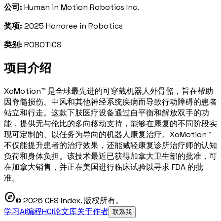
公司:
Human in Motion Robotics Inc.
奖项:
2025 Honoree in Robotics
类别:
ROBOTICS
项目介绍
XoMotion™ 是全球最先进的可穿戴机器人外骨骼，旨在帮助
因脊髓损伤、中风和其他神经系统疾病而导致行动障碍的患者
站立和行走。这款下肢医疗设备通过自平衡和解放双手的功
能，提供无与伦比的多向移动支持，能够在康复的不同阶段实
现可定制的、以任务为导向的机器人康复治疗。XoMotion™
不仅能提升患者的治疗效果，还能减轻康复诊所治疗师的认知
负荷和身体负担。该技术最近已获得加拿大卫生部的批准，可
在加拿大销售，并正在美国进行临床试验以寻求 FDA 的批
准。
explore
© 2026 CES Index. 版权所有。
学习AI编程
HCI论文库
关于作者
联系我