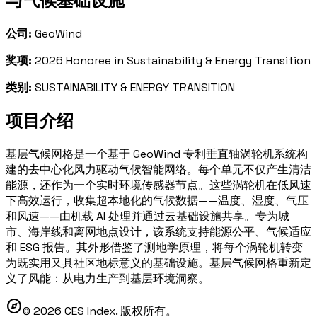
与气候基础设施
公司:
GeoWind
奖项:
2026 Honoree in Sustainability & Energy Transition
类别:
SUSTAINABILITY & ENERGY TRANSITION
项目介绍
基层气候网格是一个基于 GeoWind 专利垂直轴涡轮机系统构
建的去中心化风力驱动气候智能网络。每个单元不仅产生清洁
能源，还作为一个实时环境传感器节点。这些涡轮机在低风速
下高效运行，收集超本地化的气候数据——温度、湿度、气压
和风速——由机载 AI 处理并通过云基础设施共享。专为城
市、海岸线和离网地点设计，该系统支持能源公平、气候适应
和 ESG 报告。其外形借鉴了测地学原理，将每个涡轮机转变
为既实用又具社区地标意义的基础设施。基层气候网格重新定
义了风能：从电力生产到基层环境洞察。
explore
© 2026 CES Index. 版权所有。