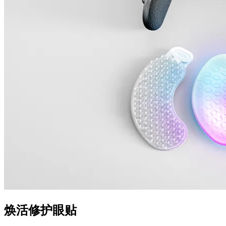
焕活修护眼贴