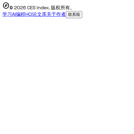
explore
© 2026 CES Index. 版权所有。
学习AI编程
HCI论文库
关于作者
联系我