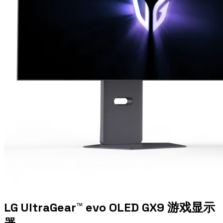
LG UltraGear™ evo OLED GX9 游戏显示