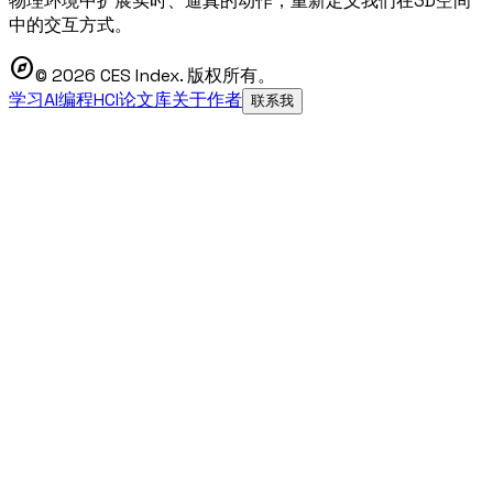
物理环境中扩展实时、逼真的动作，重新定义我们在3D空间
中的交互方式。
explore
© 2026 CES Index. 版权所有。
学习AI编程
HCI论文库
关于作者
联系我