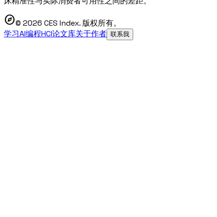
床精准性与实际消费者可用性之间的差距。
explore
© 2026 CES Index. 版权所有。
学习AI编程
HCI论文库
关于作者
联系我