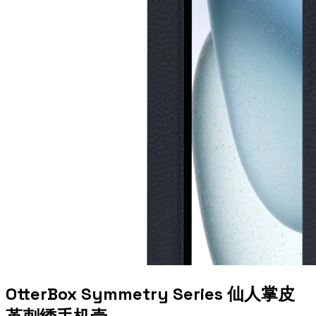
OtterBox Symmetry Series 仙人掌皮